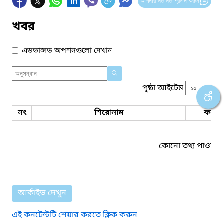
আপনার মতামত প্রদান করুন
খবর
এডভান্সড অপশনগুলো দেখান
পৃষ্ঠা আইটেম
নং
শিরোনাম
ফাইল
কোনো তথ্য পাওয়া য
আর্কাইভ দেখুন
এই কনটেন্টটি শেয়ার করতে ক্লিক করুন