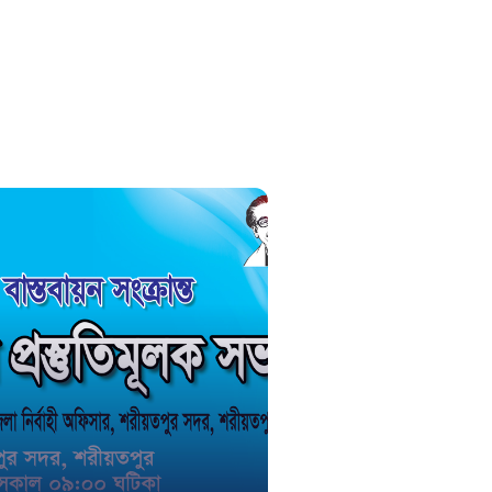
সুপ্রীম কোর
১০৯
নারী ও শিশ
১০৬
দুদক
১০২
দুর্যোগের 
১৬১