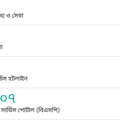
্য ও সেবা
া
্ভিস হটলাইন
০৭
ার্ভিস পোর্টাল (বিএসপি)