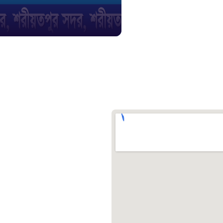
স্মার্ট ভূমি
১০৯
শিশু সহায
১৬১
বাংলাদেশ ক
০১৯
মাদকদ্রব্য 
১৬১
জরুরী অভ্