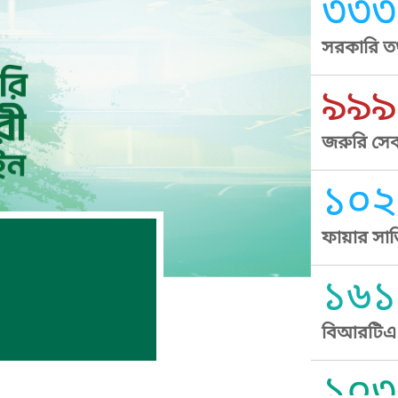
৩৩৩
সরকারি তথ
৯৯৯
জরুরি সেব
১০২
ফায়ার সার
১৬১
বিআরটিএ স
১০৩