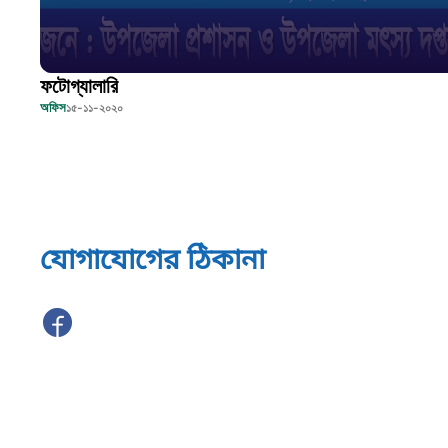
ফটোগ্যালারি
অফিস
১৫-১১-২০২০
যোগাযোগের ঠিকানা