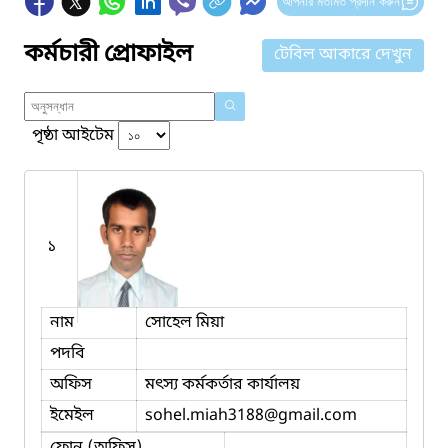
আপনার মতামত প্রদান করুন
কর্মচারী প্রোফাইল
টেবিল আকারে দেখুন
পৃষ্ঠা আইটেম
১
নাম
সোহেল মিয়া
পদবি
অফিস
মৎস্য কর্মকর্তার কার্যালয়
ইমেইল
sohel.miah3188
@gmail.com
ফোন (অফিস)