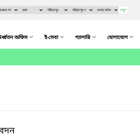
দেখুন
র্ধ্বতন অফিস
ই-সেবা
গ্যালারি
যোগাযোগ
িবেদন